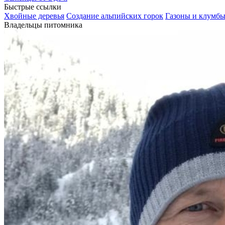
Быстрые ссылки
Хвойные деревья
Создание альпийских горок
Газоны и клумб
Владельцы питомника