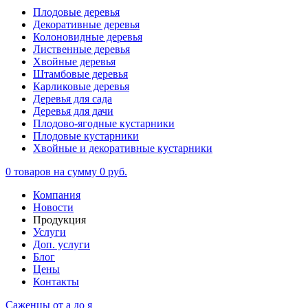
Плодовые деревья
Декоративные деревья
Колоновидные деревья
Лиственные деревья
Хвойные деревья
Штамбовые деревья
Карликовые деревья
Деревья для сада
Деревья для дачи
Плодово-ягодные кустарники
Плодовые кустарники
Хвойные и декоративные кустарники
0
товаров на сумму
0 руб.
Компания
Новости
Продукция
Услуги
Доп. услуги
Блог
Цены
Контакты
Саженцы от а до я