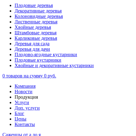
Плодовые деревья
Декоративные деревья
Колоновидные деревья
Лиственные деревья
Хвойные деревья
Штамбовые деревья
Карликовые деревья
Деревья для сада
Деревья для дачи
Плодово-ягодные кустарники
Плодовые кустарники
Хвойные и декоративные кустарники
0
товаров на сумму
0 руб.
Компания
Новости
Продукция
Услуги
Доп. услуги
Блог
Цены
Контакты
Саженцы от а до я