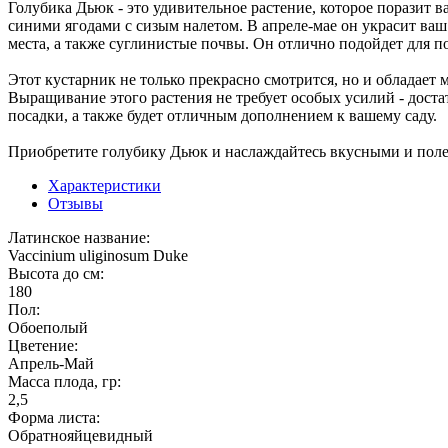
Голубика Дьюк - это удивительное растение, которое поразит в
синими ягодами с сизым налетом. В апреле-мае он украсит ва
места, а также суглинистые почвы. Он отлично подойдет для п
Этот кустарник не только прекрасно смотрится, но и обладает
Выращивание этого растения не требует особых усилий - дост
посадки, а также будет отличным дополнением к вашему саду.
Приобретите голубику Дьюк и наслаждайтесь вкусными и полез
Характеристики
Отзывы
Латинское название:
Vaccinium uliginosum Duke
Высота до см:
180
Пол:
Обоеполый
Цветение:
Апрель-Май
Масса плода, гр:
2,5
Форма листа:
Обратнояйцевидный