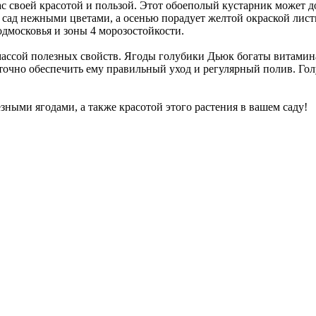
ас своей красотой и пользой. Этот обоеполый кустарник может д
ш сад нежными цветами, а осенью порадует желтой окраской лис
одмосковья и зоны 4 морозостойкости.
 массой полезных свойств. Ягоды голубики Дьюк богаты витамин
аточно обеспечить ему правильный уход и регулярный полив. Г
ными ягодами, а также красотой этого растения в вашем саду!