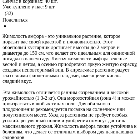
Сейчас в корзинах: 40 шт.
Уже куплено у нас: 9 шт.
(32)
Поделиться
▲
Жимолость амфора - это уникальное растение, которое
поразит вас своей красотой и плодовитостью. Этот
обоеполый кустарник достигает высоты до 2 метров и
диаметра до 150 см, что делает его идеальным для одиночной
посадки в вашем саду. Листья жимолости амфора зеленые
весной и летом, а осенью приобретают яркую желтую окраску,
создавая неповторимый вид. В апреле-мае растение радует
глаз своими фиолетовыми плодами, имеющими кисло-
сладкий вкус.
Эта жимолость отличается ранним созреванием и высокой
урожайностью (1,3-2 кг). Она морозостойкая (зона 4) и может
произрастать в любых типах почв. Для обильного
плодоношения рекомендуется посадка на солнечном или
полутенистом месте. Уход за растением не требует особых
усилий: регулярный полив и удобрения помогут достичь
максимального урожая. Жимолость амфора также устойчива к
болезням, что делает ее отличным выбором для начинающих
садоводов.