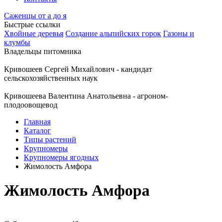
Саженцы от а до я
Быстрые ссылки
Хвойные деревья
Создание альпийских горок
Газоны и
клумбы
Владельцы питомника
Кривошеев Сергей Михайлович - кандидат
сельскохозяйственных наук
Кривошеева Валентина Анатольевна - агроном-
плодоовощевод
Главная
Каталог
Типы растений
Крупномеры
Крупномеры ягодных
Жимолость Амфора
Жимолость Амфора