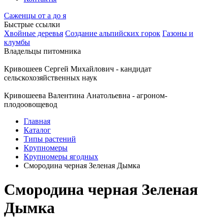
Саженцы от а до я
Быстрые ссылки
Хвойные деревья
Создание альпийских горок
Газоны и
клумбы
Владельцы питомника
Кривошеев Сергей Михайлович - кандидат
сельскохозяйственных наук
Кривошеева Валентина Анатольевна - агроном-
плодоовощевод
Главная
Каталог
Типы растений
Крупномеры
Крупномеры ягодных
Смородина черная Зеленая Дымка
Смородина черная Зеленая
Дымка