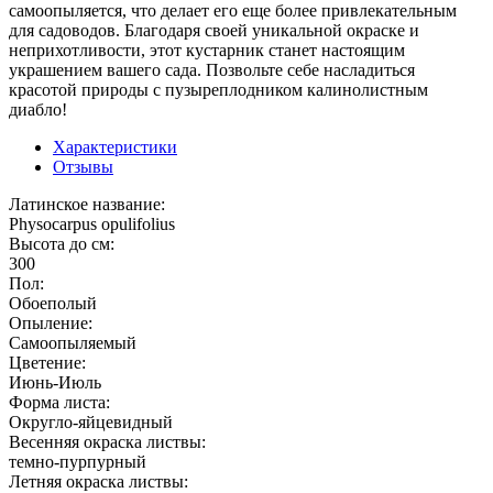
самоопыляется, что делает его еще более привлекательным
для садоводов. Благодаря своей уникальной окраске и
неприхотливости, этот кустарник станет настоящим
украшением вашего сада. Позвольте себе насладиться
красотой природы с пузыреплодником калинолистным
диабло!
Характеристики
Отзывы
Латинское название:
Physocarpus opulifolius
Высота до см:
300
Пол:
Обоеполый
Опыление:
Самоопыляемый
Цветение:
Июнь-Июль
Форма листа:
Округло-яйцевидный
Весенняя окраска листвы:
темно-пурпурный
Летняя окраска листвы: