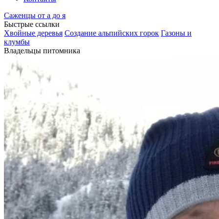
Саженцы от а до я
Быстрые ссылки
Хвойные деревья
Создание альпийских горок
Газоны и
клумбы
Владельцы питомника