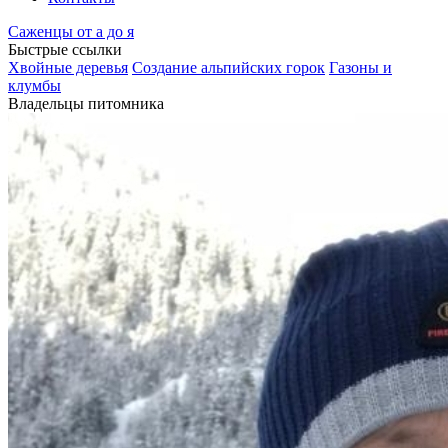
Саженцы от а до я
Быстрые ссылки
Хвойные деревья
Создание альпийских горок
Газоны и
клумбы
Владельцы питомника