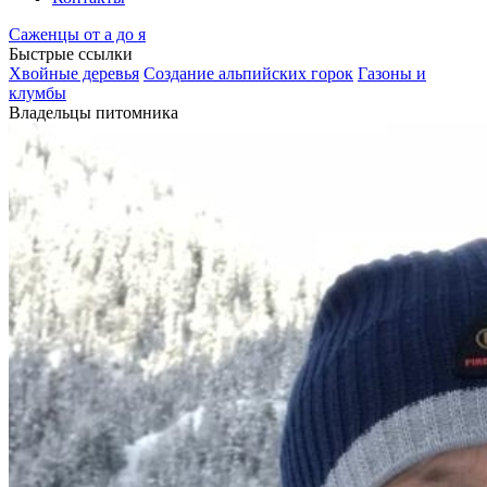
Саженцы от а до я
Быстрые ссылки
Хвойные деревья
Создание альпийских горок
Газоны и
клумбы
Владельцы питомника