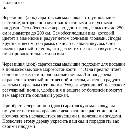
Поделиться
▲
Черевишня (дюк) саратовская малышка - это уникальное
растение, которое порадует вас красивыми и вкусными
плодами. Это обоеполое дерево, достигающее высоты до 250
см и диаметра до 200 см. Самобесплодный вид, который
цветет в мае-июне и радует летом сочными ягодами. Ягоды
крупные, весом 5-6 грамм, с кисло-сладким вкусом. Они
имеют красный оттенок, что делает их не только вкусными,
но и привлекательными на вид.
Черевишня (дюк) саратовская малышка подходит для посадки
в подмосковье, зона морозостойкости - 4. Она предпочитает
солнечные места и плодородные почвы. Листья дерева
окрашены в зеленый цвет весной и летом, а осенью радуют
желтым и красным оттенками. Уход за черевишней несложен:
регулярный полив, удобрения и защита от болезней помогут
вам вырастить обильный урожай.
Приобретая черевишню (дюк) саратовскую малышку, вы
получите не только красивое декоративное растение, но и
возможность наслаждаться вкусными и полезными ягодами.
Позвольте этому дереву украсить ваш сад и порадовать вас
своими плодами!