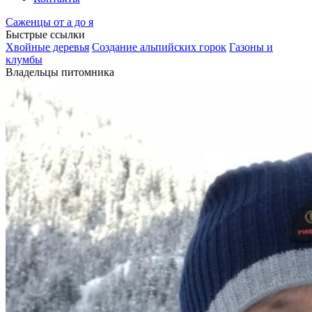
Саженцы от а до я
Быстрые ссылки
Хвойные деревья
Создание альпийских горок
Газоны и
клумбы
Владельцы питомника