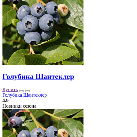
Голубика Шантеклер
Купить
Голубика Шантеклер
4.9
Новинки сезона