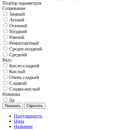
Подбор параметров
Созревание
Зимний
Летний
Осенний
Поздний
Ранний
Ремонтантный
Средне-поздний
Средний
Вкус
Кисло-сладкий
Кислый
Очень сладкий
Сладкий
Сладко-кислый
Новинка
Да
Показать
Сбросить
Популярность
Цена
Название